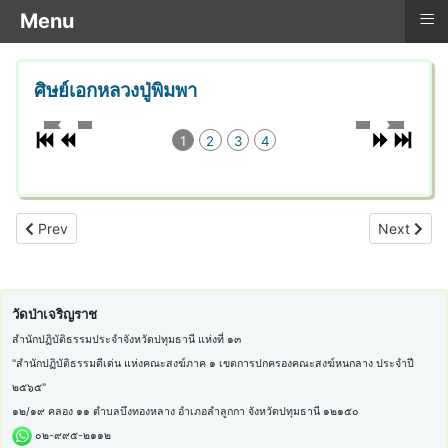
≡
Menu
ศิษย์เอกหลวงปู่พิมพา
1
2
3
4
Previous article: สยบเสือลายพาดกลอน
Next articl
Prev
Next
วัดป่าเจริญราช
สำนักปฏิบัติธรรมประจำจังหวัดปทุมธานี แห่งที่ ๑๓
"สำนักปฏิบัติธรรมดีเด่น แห่งคณะสงฆ์ภาค ๑ เขตการปกครองคณะสงฆ์หนกลาง ประจำปี
๒๕๖๕"
๑๒/๑๙ คลอง ๑๑ ตำบลบึงทองหลาง อำเภอลำลูกกา จังหวัดปทุมธานี ๑๒๑๕๐
๐๒-๙๙๕-๒๑๑๒