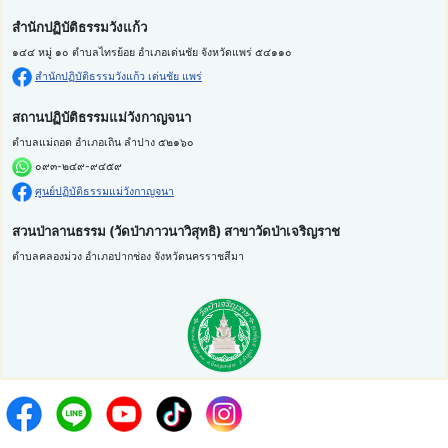
สำนักปฏิบัติธรรมวังแก้ว
๑๔๔ หมู่ ๑๐ ตำบลไทรย้อย อำเภอเด่นชัย จังหวัดแพร่ ๕๔๑๑๐
สำนักปฏิบัติธรรมวังแก้ว เด่นชัย แพร่
สถานปฏิบัติธรรมแม่วังกาญจนา
ตำบลแม่ถอด อำเภอเถิน ลำปาง ๕๒๑๖๐
๐๙๓-๒๔๙-๙๔๕๙
ศูนย์ปฏิบัติธรรมแม่วังกาญจนา
สวนป่าลานธรรม (วัดป่าภาวนาวิสุทธิ) สาขาวัดป่าเจริญราช
ตำบลคลองม่วง อำเภอปากช่อง จังหวัดนครราชสีมา